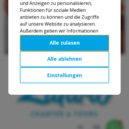
und Anzeigen zu personalisieren,
UNDER CONSTRUCTION - CHECK BACK SOON!***
Funktionen für soziale Medien
anbieten zu können und die Zugriffe
auf unsere Website zu analysieren.
Außerdem geben wir Informationen
zu Ihrer Verwendung unserer Website
Alle zulasen
an unsere Partner für soziale Medien,
Werbung und Analysen weiter. Unsere
Partner führen diese Informationen
Alle ablehnen
möglicherweise mit weiteren Daten
zusammen, die Sie ihnen
Einstellungen
bereitgestellt haben oder die sie im
Rahmen Ihrer Nutzung der Dienste
gesammelt haben.