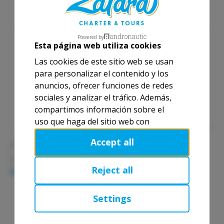
Persons
Powered by
Observations
Esta página web utiliza cookies
Las cookies de este sitio web se usan
para personalizar el contenido y los
anuncios, ofrecer funciones de redes
sociales y analizar el tráfico. Además,
compartimos información sobre el
uso que haga del sitio web con
nuestros partners de redes sociales,
Accept all
I need a skipper
publicidad y análisis web, quienes
pueden combinarla con otra
I accept the
Privacy policy
and the
Terms and
información que les haya
Reject all
Conditions
of this page.
proporcionado o que hayan
Submit
recopilado a partir del uso que haya
Settings
hecho de sus servicios.