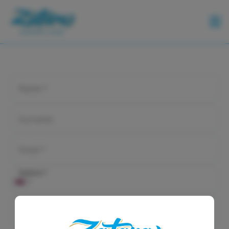
BOATS
CONTACT
Name *
FOOD
&
Surname
DRINK
CHARTER
Email *
GUIDE
Telephone *
SPECIAL
OFFERS
Date from
CALENDAR