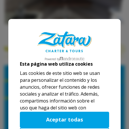
Nuestras tarifas base
Powered by
Esta página web utiliza cookies
2026
Las cookies de este sitio web se usan
para personalizar el contenido y los
anuncios, ofrecer funciones de redes
1 Día
1 Semana
sociales y analizar el tráfico. Además,
compartimos información sobre el
Agosto
uso que haga del sitio web con
nuestros partners de redes sociales,
01 Agosto 2026 - 31 Agosto 2026
Aceptar todas
publicidad y análisis web, quienes
*Puerto disponible: Puerto de Mahón
pueden combinarla con otra