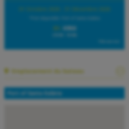
01 Octobre 2026 - 31 Décembre 2026
*Port disponible: Port of Santa Eulària
8h:
€950
(10:00 - 18:00)
TVA non incl.
Emplacement du bateau
Port of Santa Eulària