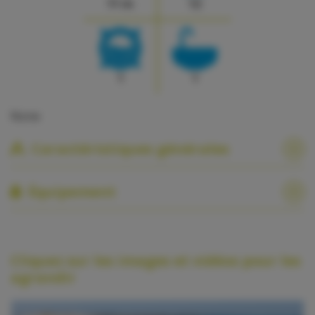
11 m
12
1
1
None
Caractéristiques générales
Équipement
Cliquez sur les images et vidéos pour les
agrandir