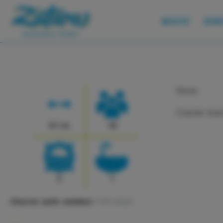
JEAN
BOOTE
KON
None
Charter Aut
9.1 m
10
2
1
Charter auth. number:
1791/2022