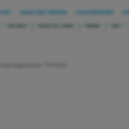
NEAU CAP CAMARAT 9
Nassau - Motoryacht
TAKT
ESSEN UND TRINKEN
CHARTERFÜHRER
SO
DETAILS
AUSSTATTUNG
PREISE
ORT
orisierungsnummer: 1791/2022