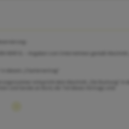
Reservierung:-
RA MAR SL – Angaben zum Unternehmen gemäß Abschnitt
in diesem „Chartervertrag“
ierungsnummer entspricht dem Abschnitt „Die Buchung“ in 
en und Geräte an Bord, die Teil dieses Vertrags sind.
ung“ in diesem „Chartervertrag“.
ß dem Abschnitt „Die Buchung“ in diesem „Chartervertrag“ 
iche Höchstzahl gemäß den Schiffszertifikaten überschreite
 Küste und der parallel dazu verlaufenden 60-Meilen-Linie