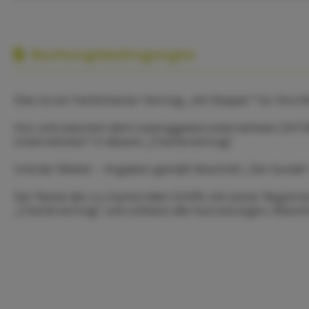
Buchungsbedingungen
Dies ist ein Yachtcharter-Vertrag „mit Skipper“ für Ihre 
Von und zwischen dem Leasinggeberunternehmen ZATA
Unternehmen“ in diesem „Chartervertrag“
Und der Mieter: - Angaben gemäß Abschnitt „Der Kunde“ 
Der Name des zu charternden Schiffs mit seiner Registr
„Chartervertrag“ und umfasst alle Ausrüstungen, Maschin
Die Mietdauer richtet sich nach dem Abschnitt „Die Buch
Die maximale Anzahl der Personen an Bord darf die gemä
„Passagiere“ angegebene Anzahl und niemals die gesetzl
Navigationsgrenzen: Navigation im Bereich zwischen der