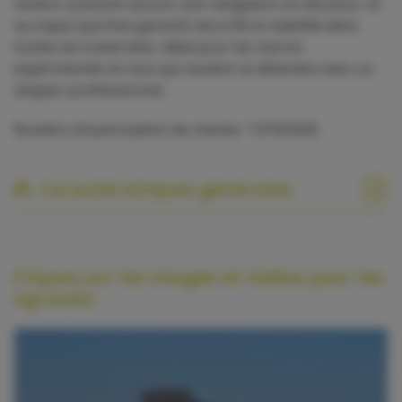
moteur puissant assure une navigation en douceur, et
sa coque sportive garantit sécurité et stabilité dans
toutes les traversées. Idéal pour les marins
expérimentés et ceux qui veulent se détendre avec un
skipper professionnel.
Numéro d'autorisation de charter: 1374/2026
Caractéristiques générales
Cliquez sur les images et vidéos pour les
agrandir