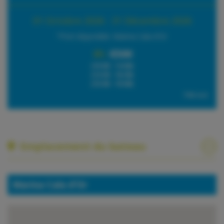
01 Octobre 2026 - 31 Décembre 2026
*Port disponible: Marina Cala d'Or
4h:
€500
(10:00 - 14:00)
(14:30 - 18:30)
(15:00 - 19:00)
TVA incl.
Emplacement du bateau
Marina Cala d'Or