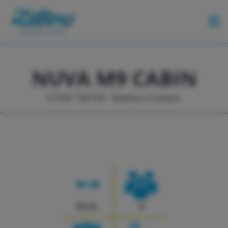
BATEAUX
NUVA M9 CABIN
CONTACT
STEAK TARTAR - Bateaux à moteur
CALENDRIER
9.2 m
9