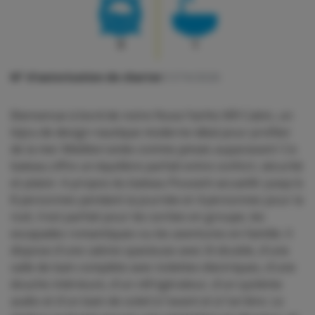
0
1
N° d'autorisation de charter:
1374/2026
Bienvenue à bord de notre Nuva Yachts M9 Cabin, un
bijou de design nautique moderne idéal pour profiter
de la mer Méditerranée comme jamais auparavant ! Ce
bateau offre un équilibre parfait entre confort, sécurité
et plaisir. A propos du bateau Pouvant accueillir jusqu'à
8 personnes pendant la journée et 4 personnes pour la
nuit, il est parfait pour les sorties en groupe, les
escapades romantiques ou les aventures en famille. Il
dispose d'une cabine spacieuse avec lit double, d'une
salle de bain complète avec toilettes électriques, d'une
douche intérieure, d'un réfrigérateur, d'un système
audio et d'un bain de soleil à l'avant et à l'arrière. Le