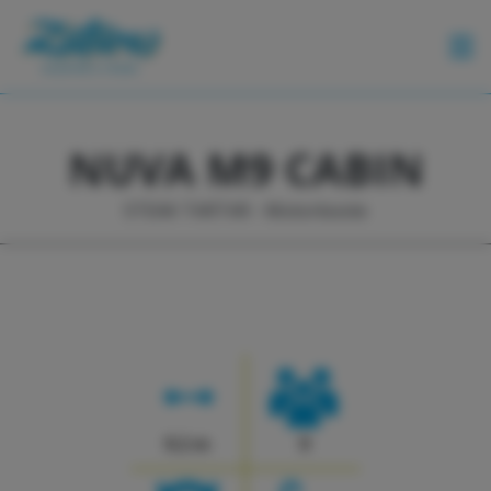
BOOTE
NUVA M9 CABIN
KONTAKT
STEAK TARTAR - Motorboote
ESSEN
UND
TRINKEN
CHARTERFÜHRER
SONDERANGEBOTE
KALENDER
9.2 m
9