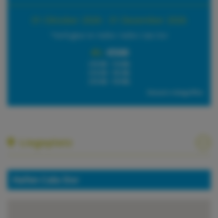
01 Oktober 2026 - 31 Dezember 2026
*Verfügbar im Hafen: Hafen Cala Dor
4h:
€500
(10:00 - 14:00)
(14:30 - 18:30)
(15:00 - 19:00)
Steuern inbegriffen
Liegeplatz
Hafen Cala Dor