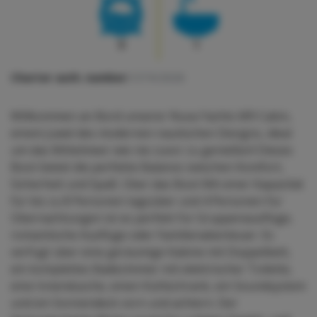
0
1
Charter auth. number:
1374/2026
Willkommen an Bord unserer Nuva Yachts M9 Cabin,
einem Juwel des modernen nautischen Designs, ideal
um das Mittelmeer wie nie zuvor zu genießen! Dieses
Boot bietet die perfekte Balance zwischen Komfort,
Sicherheit und Spaß. Über das Boot Mit einer Kapazität
für bis zu 8 Personen tagsüber und 4 Personen für
Übernachtungen ist es perfekt für Gruppenausflüge,
romantische Ausflüge oder Familienabenteuer. Es
verfügt über eine geräumige Kabine mit Doppelbett,
ein komplettes Badezimmer mit elektrischer Toilette,
eine Innendusche, einen Kühlschrank, ein Soundsystem
und ein Sonnendeck vorn und achtern. Der