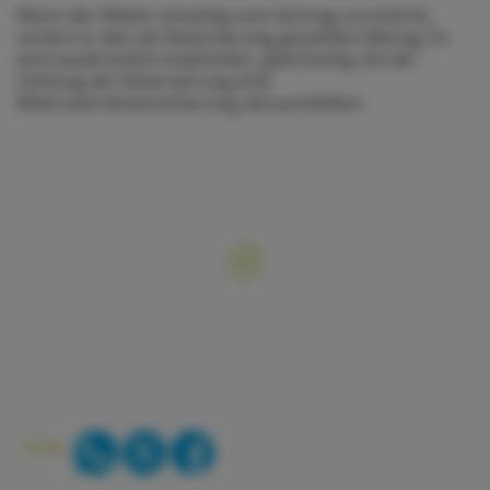
Wenn der Mieter einseitig vom Vertrag zurücktritt,
verliert er den als Reservierung gezahlten Betrag. Es
wird ausdrücklich empfohlen, gleichzeitig mit der
Zahlung der Reservierung eine
Mietrücktrittsversicherung abzuschließen.
TEILEN: