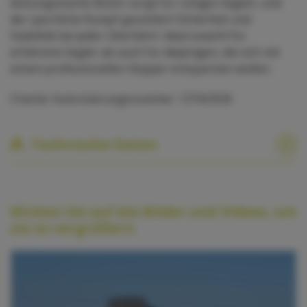
leistungsstarke Motor sorgt für ruhiges Segeln, und
der sportliche Rumpf garantiert Sicherheit und
Stabilität bei jeder Überfahrt. Ideal sowohl für
erfahrene Segler als auch für diejenigen, die sich mit
einem professionellen Skipper entspannen wollen.
Charter Autorisierungsnummer: 1374/2026
Technische Daten
Klicken Sie auf die Bilder und Videos, um
sie zu vergrößern